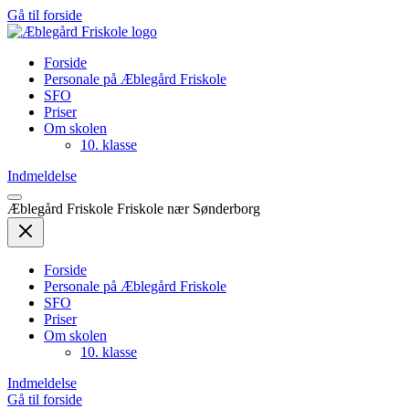
Gå
Gå til forside
til
indhold
Forside
Personale på Æblegård Friskole
SFO
Priser
Om skolen
10. klasse
Indmeldelse
Æblegård Friskole
Friskole nær Sønderborg
Forside
Personale på Æblegård Friskole
SFO
Priser
Om skolen
10. klasse
Indmeldelse
Gå til forside