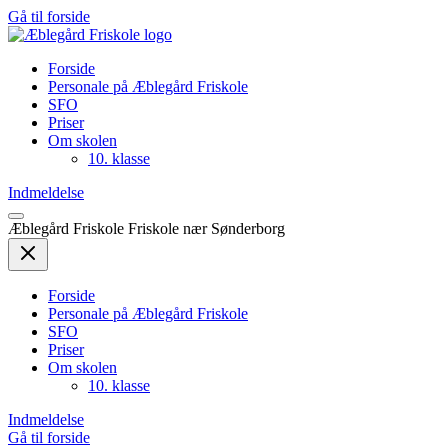
Gå
Gå til forside
til
indhold
Forside
Personale på Æblegård Friskole
SFO
Priser
Om skolen
10. klasse
Indmeldelse
Æblegård Friskole
Friskole nær Sønderborg
Forside
Personale på Æblegård Friskole
SFO
Priser
Om skolen
10. klasse
Indmeldelse
Gå til forside