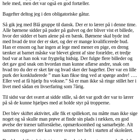
hele med, men det var også en god fortæller.
Bagefter deltog jeg i den obligatoriske gåtur.
Så gik jeg med Blå gruppe til dansk. Der er to lærer på i denne time.
Alle børnene sidder på puder på gulvet og der bliver vist et billede,
hvor der sidder et barn alene på en bænk. Børnene skal byde ind
med hvad de tror der er sket, og der er mange kvalificerede bud.
Han er ensom og har ingen at lege med mener en pige, en dreng
tænker at barnet måske var blevet glemt af sine forældre, et tredje
bud var at han nok var frygtelig hidsig. Der fulgte flere billeder og
det gav god snak om hvordan man kunne aflæse andre, snak om
hvad tro du der er sket før og hvad sker der bagefter. Der var en lille
purk der konkluderede ” man kan fikse ting ved at spørge andre! ….
Eller ved at få hjælp fra voksne.” Så er man ikke så ringe stillet her i
livet med sådan en livserfaring som 7årig.
Til sidst var det svært at sidde stille, så det var godt der var to lærer
på så de kunne hjælpes med at holde styr på tropperne.
Der blev skiftet aktivitet, alle fik et spillekort, nu måtte man ikke sige
noget og så skulle man prøve at finde sin plads i rækken, en god
øvelse der træner talforståelse, opmærksomhed og samarbejde. Alt
sammen opgaver der kan være svære her helt i starten af skoleåret.