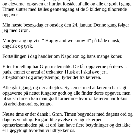
og eleverne, opgaven er hurtigt forstået af alle og alle er godt i gang.
Timen slutter med fælles gennemgang af de 5 kilder og tilhørende
opgaver.
Min næste besøgsdag er onsdag den 24. januar. Denne gang følger
jeg med Grøn.
Morgensang og vi er” Happy and we know it” på både dansk,
engelsk og tysk.
Fortællingen i dag handler om Napoleon og hans mange koner.
Efter fortælling har Grøn matematik. De får opgaverne på deres I-
pads, emnet er areal af trekanter. Husk at I skal øve jer i
arbejdsmoral og arbejdstempo, lyder det fra læreren.
Alle går i gang, og der arbejdes. Systemet med at læreren har lagt
opgaverne på nettet fungerer godt og alle finder deres opgaver, men
til sidst i timen kan man godt fornemme hvorfor læreren har fokus
på arbejdsmoral og tempo.
Næste time er der dansk i Grøn. Timen begynder med dagens ord og
dagens vending. En god lille øvelse der lige skærper
opmærksomheden på, at ord kan have flere betydninger og det ikke
er ligegyldigt hvordan vi udtrykker os.