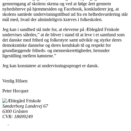
gennemgang af skolens skema og ved at følge året gennem
nyhedsbreve på hjemmesiden og Facebook, konkluderer jeg, at
skolens samlede undervisningstilbud ud fra en helhedsvurdering står
mål med, hvad der almindeligvis kræves i folkeskolen.
Jeg kan i sandhed stå inde for, at eleverne på Æblegård Friskole
undervises således,” at de bliver i stand til at leve i et samfund som
det danske med frihed og folkestyre samt udvikle og styrke deres
demokratiske dannelse og deres kendskab til og respekt for
grundlæggende friheds- og menneskerettigheder, herunder
ligestilling mellem kønnene.”
Jeg kan konstatere at undervisningssproget er dansk.
Venlig Hilsen
Peter Hecquet
Sønderborg Landevej 67
6300 Gråsten
CVR: 18699249