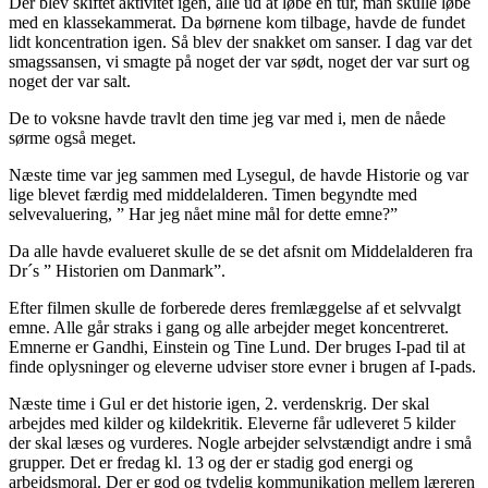
Der blev skiftet aktivitet igen, alle ud at løbe en tur, man skulle løbe
med en klassekammerat. Da børnene kom tilbage, havde de fundet
lidt koncentration igen. Så blev der snakket om sanser. I dag var det
smagssansen, vi smagte på noget der var sødt, noget der var surt og
noget der var salt.
De to voksne havde travlt den time jeg var med i, men de nåede
sørme også meget.
Næste time var jeg sammen med Lysegul, de havde Historie og var
lige blevet færdig med middelalderen. Timen begyndte med
selvevaluering, ” Har jeg nået mine mål for dette emne?”
Da alle havde evalueret skulle de se det afsnit om Middelalderen fra
Dr´s ” Historien om Danmark”.
Efter filmen skulle de forberede deres fremlæggelse af et selvvalgt
emne. Alle går straks i gang og alle arbejder meget koncentreret.
Emnerne er Gandhi, Einstein og Tine Lund. Der bruges I-pad til at
finde oplysninger og eleverne udviser store evner i brugen af I-pads.
Næste time i Gul er det historie igen, 2. verdenskrig. Der skal
arbejdes med kilder og kildekritik. Eleverne får udleveret 5 kilder
der skal læses og vurderes. Nogle arbejder selvstændigt andre i små
grupper. Det er fredag kl. 13 og der er stadig god energi og
arbejdsmoral. Der er god og tydelig kommunikation mellem læreren