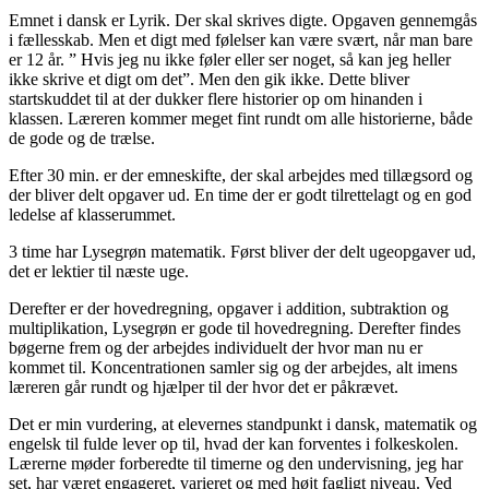
Emnet i dansk er Lyrik. Der skal skrives digte. Opgaven gennemgås
i fællesskab. Men et digt med følelser kan være svært, når man bare
er 12 år. ” Hvis jeg nu ikke føler eller ser noget, så kan jeg heller
ikke skrive et digt om det”. Men den gik ikke. Dette bliver
startskuddet til at der dukker flere historier op om hinanden i
klassen. Læreren kommer meget fint rundt om alle historierne, både
de gode og de trælse.
Efter 30 min. er der emneskifte, der skal arbejdes med tillægsord og
der bliver delt opgaver ud. En time der er godt tilrettelagt og en god
ledelse af klasserummet.
3 time har Lysegrøn matematik. Først bliver der delt ugeopgaver ud,
det er lektier til næste uge.
Derefter er der hovedregning, opgaver i addition, subtraktion og
multiplikation, Lysegrøn er gode til hovedregning. Derefter findes
bøgerne frem og der arbejdes individuelt der hvor man nu er
kommet til. Koncentrationen samler sig og der arbejdes, alt imens
læreren går rundt og hjælper til der hvor det er påkrævet.
Det er min vurdering, at elevernes standpunkt i dansk, matematik og
engelsk til fulde lever op til, hvad der kan forventes i folkeskolen.
Lærerne møder forberedte til timerne og den undervisning, jeg har
set, har været engageret, varieret og med højt fagligt niveau. Ved